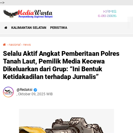
-->
KAMIS
6 08 2026
KALIMANTAN SELATAN
PERISTIWA
›
nasional
›
news
Selalu Aktif Angkat Pemberitaan Polres Tanah Laut, Pemilik Media Kecewa Dikeluarkan dari Grup: “Ini Bentuk Ketidakadilan terhadap Jurnalis”
Selalu Aktif Angkat Pemberitaan Polres
Tanah Laut, Pemilik Media Kecewa
Dikeluarkan dari Grup: “Ini Bentuk
Ketidakadilan terhadap Jurnalis”
Redaksi
, Oktober 09, 2025 WIB