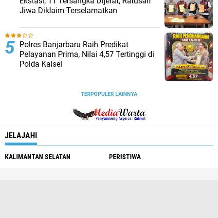
Ekstasi, 11 Tersangka Dijerat, Ratusan
Jiwa Diklaim Terselamatkan
Polres Banjarbaru Raih Predikat
Pelayanan Prima, Nilai 4,57 Tertinggi di
Polda Kalsel
TERPOPULER LAINNYA
JELAJAHI
KALIMANTAN SELATAN
PERISTIWA
Redaksi
Pedoman Media Siber
Tentang Kami
Info Iklan