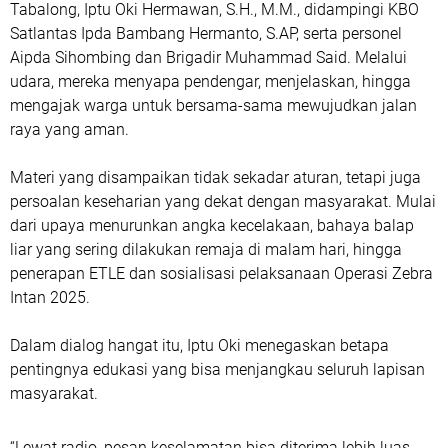
Tabalong,
Iptu Oki Hermawan, S.H., M.M.
, didampingi KBO
Satlantas
Ipda Bambang Hermanto, S.AP
, serta personel
Aipda Sihombing
dan
Brigadir Muhammad Said
. Melalui
udara, mereka menyapa pendengar, menjelaskan, hingga
mengajak warga untuk bersama-sama mewujudkan jalan
raya yang aman.
Materi yang disampaikan tidak sekadar aturan, tetapi juga
persoalan keseharian yang dekat dengan masyarakat. Mulai
dari upaya menurunkan angka kecelakaan, bahaya balap
liar yang sering dilakukan remaja di malam hari, hingga
penerapan ETLE dan sosialisasi pelaksanaan
Operasi Zebra
Intan 2025
.
Dalam dialog hangat itu, Iptu Oki menegaskan betapa
pentingnya edukasi yang bisa menjangkau seluruh lapisan
masyarakat.
“Lewat radio, pesan keselamatan bisa diterima lebih luas.