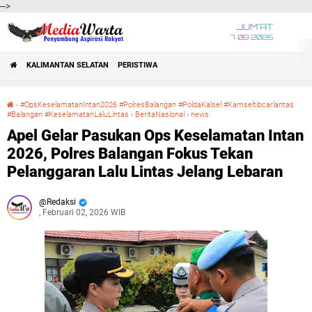
-->
JUM'AT
7 08 2026
KALIMANTAN SELATAN
PERISTIWA
›
#OpsKeselamatanIntan2026 #PolresBalangan #PoldaKalsel #Kamseltibcarlantas
#Balangan #KeselamatanLaluLintas
›
BeritaNasional
›
news
Apel Gelar Pasukan Ops Keselamatan Intan 2026, Polres Balangan Fokus Tekan Pelanggaran Lalu Lintas Jelang Lebaran
Apel Gelar Pasukan Ops Keselamatan Intan
2026, Polres Balangan Fokus Tekan
Pelanggaran Lalu Lintas Jelang Lebaran
Redaksi
, Februari 02, 2026 WIB