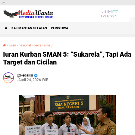
-->
JUM'AT
7 08 2026
KALIMANTAN SELATAN
PERISTIWA
›
iuran
›
nasional
›
news
›
sma5
Iuran Kurban SMAN 5: “Sukarela”, Tapi Ada Target dan Cicilan
Iuran Kurban SMAN 5: “Sukarela”, Tapi Ada
Target dan Cicilan
Redaksi
, April 24, 2026 WIB