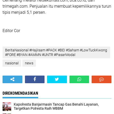
Cemerlang melalui netsekuritas.com⁠, bca.co.id⁠, dan
trimegah.com⁠. Penjualan itu membuat kepemilikannya turun
tipis menjadi 5,1 persen.
Editor Cor
BeritaNasional #HajiIsam #PACK #BEI #Saham #LowTuckKwong
#FORE #BYAN #AMMN #UNTR #PasarModal
nasional
news
DIREKOMENDASIKAN
Kapolresta Banjarmasin Tancap Gas Benahi Layanan,
Targetkan Polresta Raih WBBM