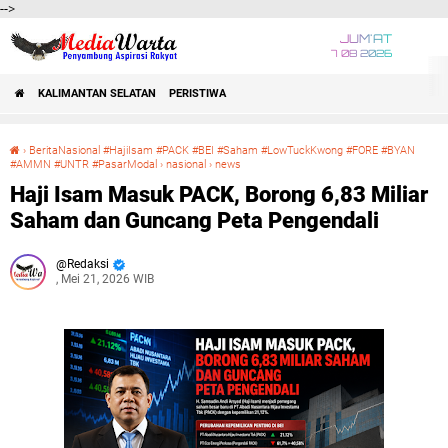
-->
JUM'AT
7 08 2026
KALIMANTAN SELATAN
PERISTIWA
›
BeritaNasional #HajiIsam #PACK #BEI #Saham #LowTuckKwong #FORE #BYAN
#AMMN #UNTR #PasarModal
›
nasional
›
news
Haji Isam Masuk PACK, Borong 6,83 Miliar Saham dan Guncang Peta Pengendali
Haji Isam Masuk PACK, Borong 6,83 Miliar
Saham dan Guncang Peta Pengendali
Redaksi
, Mei 21, 2026 WIB