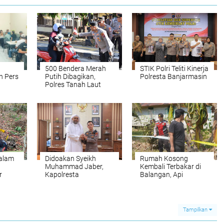
500 Bendera Merah
STIK Polri Teliti Kinerja
n Pers
Putih Dibagikan,
Polresta Banjarmasin
Polres Tanah Laut
Pacu Semangat
Kemerdekaan
dalam
Didoakan Syeikh
Rumah Kosong
Muhammad Jaber,
Kembali Terbakar di
r
Kapolresta
Balangan, Api
di
Banjarmasin
Melahap Bangunan
Teguhkan
Kayu hingga Ludes
Pengabdian: “Kayuh
Baimbai Jaga Banua”
Tampilkan