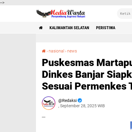
-->
KALIMANTAN SELATAN
PERISTIWA
Puskesmas Martapura 2 Dipastikan Tak Layak, Dinkes Banjar Siapkan Pembangunan Baru Sesuai Permenkes Terbaru
›
nasional
›
news
Puskesmas Martapur
Dinkes Banjar Sia
Sesuai Permenkes 
Redaksi
, September 28, 2025 WIB
---