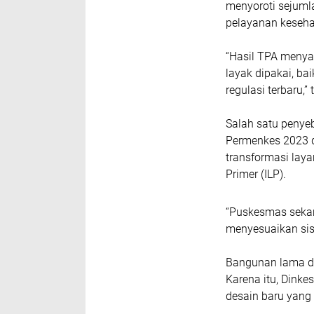
menyoroti sejuml
pelayanan kesehat
“Hasil TPA menya
layak dipakai, ba
regulasi terbaru,
Salah satu penye
Permenkes 2023 
transformasi laya
Primer (ILP).
“Puskesmas sekara
menyesuaikan sist
Bangunan lama di
Karena itu, Din
desain baru
yang 