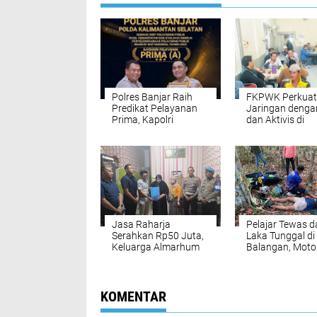
Polres Banjar Raih
FKPWK Perkuat
Predikat Pelayanan
Jaringan denga
Prima, Kapolri
dan Aktivis di
Apresiasi Kinerja
Banjarmasin
Layanan Publik
Jasa Raharja
Pelajar Tewas 
Serahkan Rp50 Juta,
Laka Tunggal di
Keluarga Almarhum
Balangan, Moto
Tawar Tri Setiawan
Hantam Pohon 
Terima Total
Tikungan
Santunan Rp62 Juta
KOMENTAR