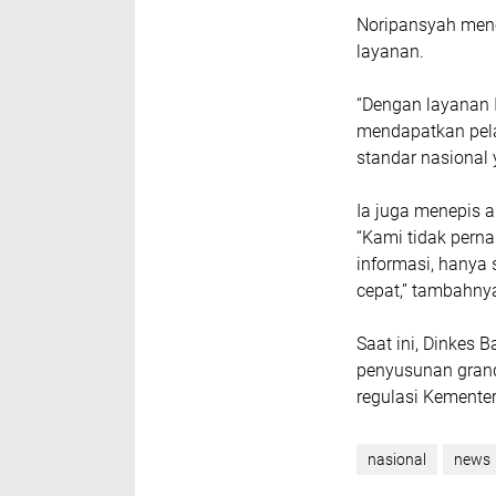
Noripansyah mene
layanan.
“Dengan layanan I
mendapatkan pelay
standar nasional 
Ia juga menepis a
“Kami tidak pern
informasi, hanya 
cepat,” tambahny
Saat ini, Dinkes 
penyusunan grand
regulasi Kemente
nasional
news