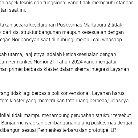
ah aspek teknis dan fungsional yang tidak memenuhi standar
an saat ini.
takan secara keseluruhan Puskesmas Martapura 2 tidak
ik dari sisi struktur bangunan maupun kesesuaian dengan
” tegas Noripansyah saat di hubungi melalui call whasapp
bab utama, lanjutnya, adalah ketidaksesuaian dengan
dan Permenkes Nomor 21 Tahun 2024 yang mengatur
nan primer berbasis klaster dalam skema Integrasi Layanan
ng tidak lagi berbasis poli konvensional. Layanan harus
em klaster yang memerlukan tata ruang berbeda,” jelasnya.
nilai tidak mampu menampung perubahan struktur tersebut.
kes Banjar menyiapkan pembangunan ulang puskesmas dengan
dibangun sesuai Permenkes terbaru dan prototipe ILP
.