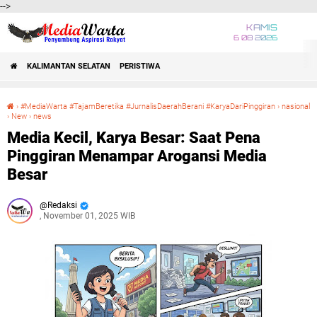
-->
KAMIS
6 08 2026
KALIMANTAN SELATAN
PERISTIWA
›
#MediaWarta #TajamBeretika #JurnalisDaerahBerani #KaryaDariPinggiran
›
nasional
›
New
›
news
Media Kecil, Karya Besar: Saat Pena Pinggiran Menampar Arogansi Media Besar
Media Kecil, Karya Besar: Saat Pena
Pinggiran Menampar Arogansi Media
Besar
Redaksi
, November 01, 2025 WIB