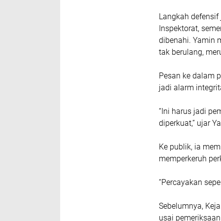
Langkah defensif 
Inspektorat, seme
dibenahi. Yamin 
tak berulang, me
Pesan ke dalam pu
jadi alarm integri
“Ini harus jadi p
diperkuat,” ujar Y
Ke publik, ia memi
memperkeruh perk
“Percayakan sepe
Sebelumnya, Keja
usai pemeriksaan.