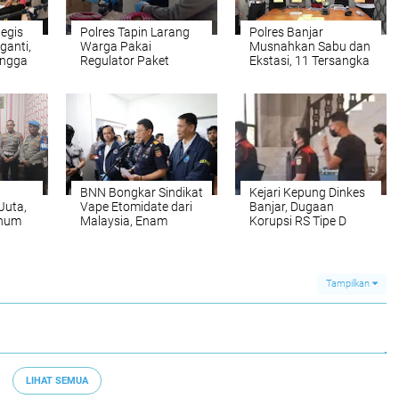
tegis
Polres Tapin Larang
Polres Banjar
ganti,
Warga Pakai
Musnahkan Sabu dan
ingga
Regulator Paket
Ekstasi, 11 Tersangka
Tebus Murah Ber-SNI
Dijerat, Ratusan Jiwa
si
Kedaluwarsa
Diklaim
Terselamatkan
BNN Bongkar Sindikat
Kejari Kepung Dinkes
Juta,
Vape Etomidate dari
Banjar, Dugaan
rhum
Malaysia, Enam
Korupsi RS Tipe D
wan
Orang Diciduk di
Gambut Memanas, 48
Batam
Dokumen dan
 Juta
Komputer Disita
Tampilkan
LIHAT SEMUA