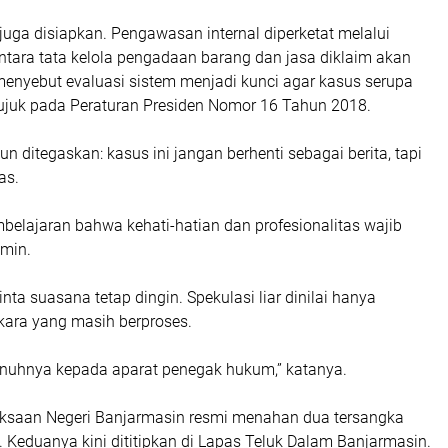
juga disiapkan. Pengawasan internal diperketat melalui
ntara tata kelola pengadaan barang dan jasa diklaim akan
menyebut evaluasi sistem menjadi kunci agar kasus serupa
rujuk pada Peraturan Presiden Nomor 16 Tahun 2018.
n ditegaskan: kasus ini jangan berhenti sebagai berita, tapi
tas.
embelajaran bahwa kehati-hatian dan profesionalitas wajib
amin.
nta suasana tetap dingin. Spekulasi liar dinilai hanya
ara yang masih berproses.
nuhnya kepada aparat penegak hukum,” katanya.
ksaan Negeri Banjarmasin resmi menahan dua tersangka
 Keduanya kini dititipkan di Lapas Teluk Dalam Banjarmasin.