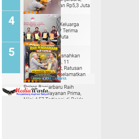
Raup Uang Korban Rp5,3 Juta
Mediasi Tuntas, Keluarga
Almarhum Tawar Terima
Santunan Rp16 Juta
Polres Banjar Musnahkan
Sabu dan Ekstasi, 11
Tersangka Dijerat, Ratusan
Jiwa Diklaim Terselamatkan
TERPOPULER LAINNYA
Polres Banjarbaru Raih
Predikat Pelayanan Prima,
Nilai 4,57 Tertinggi di Polda
Kalsel