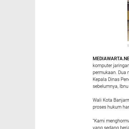
W
MEDIAWARTA.NE
komputer jaringa
permukaan. Dua n
Kepala Dinas Pend
sebelumnya, Ibnu
Wali Kota Banjarm
proses hukum har
“Kami menghorma
yang sedang berj