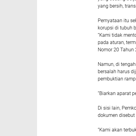
yang bersih, tran
Pernyataan itu se
korupsi di tubuh
“Kami tidak mento
pada aturan, te
Nomor 20 Tahun 2
Namun, di tengah 
bersalah harus di
pembuktian ramp
“Biarkan aparat p
Di sisi lain, Pem
dokumen disebut 
“Kami akan terbu