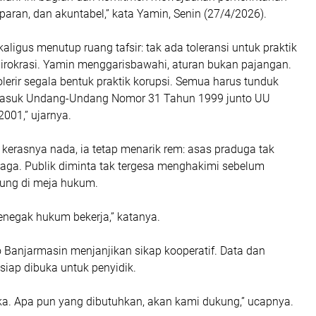
sparan, dan akuntabel,” kata Yamin, Senin (27/4/2026).
kaligus menutup ruang tafsir: tak ada toleransi untuk praktik
 birokrasi. Yamin menggarisbawahi, aturan bukan pajangan.
lerir segala bentuk praktik korupsi. Semua harus tunduk
rmasuk Undang-Undang Nomor 31 Tahun 1999 junto UU
001,” ujarnya.
kerasnya nada, ia tetap menarik rem: asas praduga tak
jaga. Publik diminta tak tergesa menghakimi sebelum
ung di meja hukum.
enegak hukum bekerja,” katanya.
ko Banjarmasin menjanjikan sikap kooperatif. Data dan
siap dibuka untuk penyidik.
ka. Apa pun yang dibutuhkan, akan kami dukung,” ucapnya.