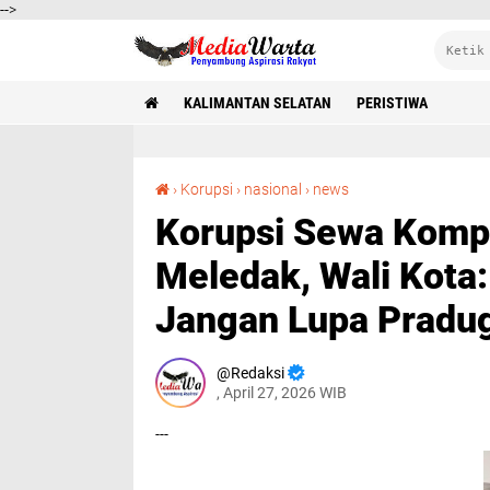
-->
KALIMANTAN SELATAN
PERISTIWA
Korupsi Sewa Komputer Disdik Banjarmasin Meledak, Wali Kota: Jangan Hambat, Tapi Jangan Lupa Praduga
›
Korupsi
›
nasional
›
news
Korupsi Sewa Kompu
Meledak, Wali Kota
Jangan Lupa Pradu
Redaksi
, April 27, 2026 WIB
---