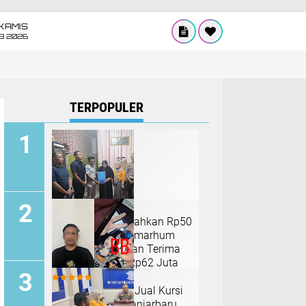
KAMIS
8 2026
TERPOPULER
Jasa Raharja Serahkan Rp50
Juta, Keluarga Almarhum
Tawar Tri Setiawan Terima
Total Santunan Rp62 Juta
Polisi Gadungan Jual Kursi
Kerja di Polres Banjarbaru,