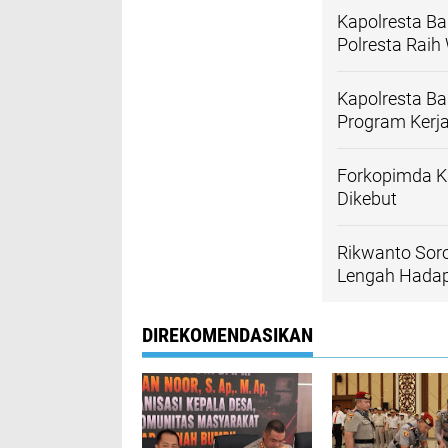
Kapolresta B
Polresta Rai
Kapolresta Ba
Program Kerj
Forkopimda Ka
Dikebut
Rikwanto Soro
Lengah Hada
DIREKOMENDASIKAN