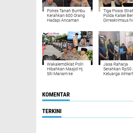
Polres Tanah Bumbu
Tiga Posisi Stra
Kerahkan 600 Orang
Polda Kalsel Ber
Hadapi Ancaman
Dirreskrimsus h
Bencana
Kapolresta
Banjarmasin Dii
Pejabat Baru
Wakalemdiklat Polri
Jasa Raharja
Hibahkan Masjid Hj.
Serahkan Rp50 
Siti Mariam ke
Keluarga Alma
Pemkab Tanah Laut
Tawar Tri Setia
Terima Total
Santunan Rp62
KOMENTAR
TERKINI