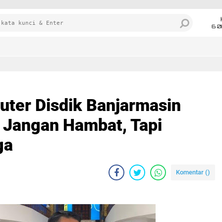
6 0
ter Disdik Banjarmasin
: Jangan Hambat, Tapi
ga
Komentar (
)