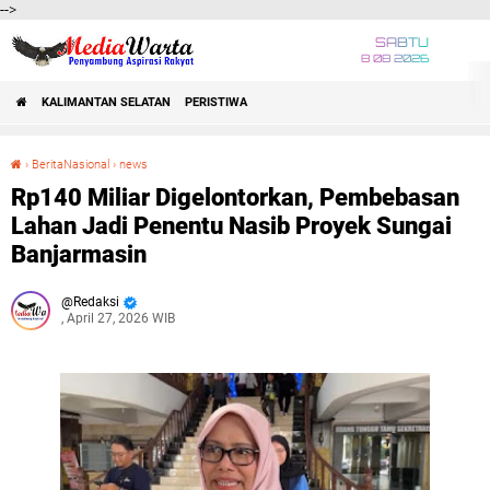
-->
SABTU
8 08 2026
KALIMANTAN SELATAN
PERISTIWA
›
BeritaNasional
›
news
Rp140 Miliar Digelontorkan, Pembebasan Lahan Jadi Penentu Nasib Proyek Sungai Banjarmasin
Rp140 Miliar Digelontorkan, Pembebasan
Lahan Jadi Penentu Nasib Proyek Sungai
Banjarmasin
Redaksi
, April 27, 2026 WIB