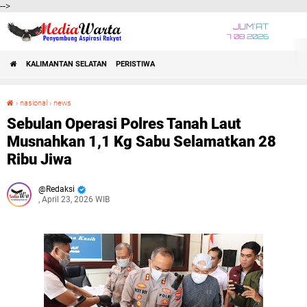
-->
JUM'AT
7 08 2026
KALIMANTAN SELATAN
PERISTIWA
›
nasional
›
news
Sebulan Operasi Polres Tanah Laut Musnahkan 1,1 Kg Sabu Selamatkan 28 Ribu Jiwa
Sebulan Operasi Polres Tanah Laut
Musnahkan 1,1 Kg Sabu Selamatkan 28
Ribu Jiwa
Redaksi
, April 23, 2026 WIB