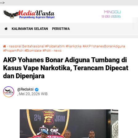
-->
MINGGU
9 08 2026
KALIMANTAN SELATAN
PERISTIWA
›
nasional BeritaNasional #PoldaKaltim #Narkotika #AKPYohanesBonarAdiguna
#PropamPolri #Etomidate #Polri
›
news
AKP Yohanes Bonar Adiguna Tumbang di Kasus Vape Narkotika, Terancam Dipecat dan Dipenjara
AKP Yohanes Bonar Adiguna Tumbang di
Kasus Vape Narkotika, Terancam Dipecat
dan Dipenjara
Redaksi
, Mei 20, 2026 WIB