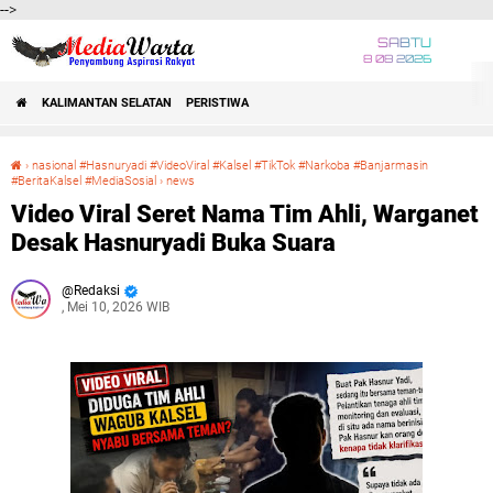
-->
SABTU
8 08 2026
KALIMANTAN SELATAN
PERISTIWA
›
nasional #Hasnuryadi #VideoViral #Kalsel #TikTok #Narkoba #Banjarmasin
#BeritaKalsel #MediaSosial
›
news
Video Viral Seret Nama Tim Ahli, Warganet Desak Hasnuryadi Buka Suara
Video Viral Seret Nama Tim Ahli, Warganet
Desak Hasnuryadi Buka Suara
Redaksi
, Mei 10, 2026 WIB